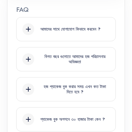
FAQ
আমাদের সাথে যোগাযোগ কিভাবে করবেন ?
কল করুন : 01720028498
বিগত বছর গুলোতে আমাদের হজ পরিচালনার
অভিজ্ঞতা
আমরা ৩০ বছর এর বেশী সময় হজ সার্ভিস দিয়ে
আসছি
হজ প্যাকেজ বুক করার সময় এখন কত টাকা
দিতে হবে ?
প্যাকেজ মূল্য ধাপে এখন প্রাক-নিবন্ধন ফী ৩০
হাজার টাকা দেয়া হয়েছে। সরকারি ঘোষণা
প্যাকেজ বুক অপশনে ৩০ হাজার টাকা কেন ?
অনুযায়ী নভেম্বর ২০২৪ এর মধ্যে প্রাথমিক
নিবন্ধন ফী ৩ লক্ষ টাকা পরিশোধ করতে হবে ।