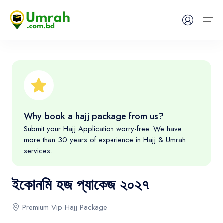
Home
Visas
Why book a hajj package from us?
Umrah
Submit your Hajj Application worry-free. We have
more than 30 years of experience in Hajj & Umrah
Hajj
services.
Tours
ইকোনমি হজ প্যাকেজ ২০২৭
About US
Premium Vip Hajj Package
FAQs