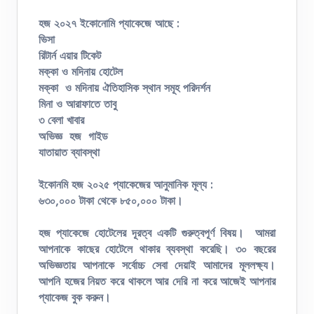
হজ
২০২৭
ইকোনোমি
প্যাকেজে
আছে
:
ভিসা
রিটার্ন
এয়ার
টিকেট
মক্কা
ও
মদিনায়
হোটেল
মক্কা
ও
মদিনায়
ঐতিহাসিক
স্থান
সমূহ
পরিদর্শন
মিনা
ও
আরাফাতে
তাবু
৩
বেলা
খাবার
অভিজ্ঞ
হজ
গাইড
যাতায়াত
ব্যাবস্থা
ইকোনমি
হজ
২০২৫
প্যাকেজের
আনুমানিক
মূল্য
:
৬৩০,০০০ টাকা থেকে ৮৫০,০০০ টাকা।
হজ প্যাকেজে হোটেলের দূরত্ব একটি গুরুত্বপূর্ণ বিষয়। আমরা
আপনাকে কাছের হোটেলে থাকার ব্যবস্থা করেছি। ৩০ বছরের
অভিজ্ঞতায় আপনাকে সর্বোচ্চ সেবা দেয়াই আমাদের মূললক্ষ্য।
আপনি হজের নিয়ত করে থাকলে আর দেরি না করে আজেই আপনার
প্যাকেজ বুক করুন।