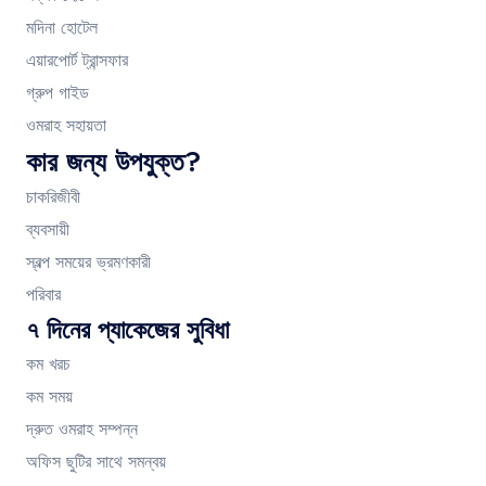
মদিনা হোটেল
এয়ারপোর্ট ট্রান্সফার
গ্রুপ গাইড
ওমরাহ সহায়তা
কার জন্য উপযুক্ত?
চাকরিজীবী
ব্যবসায়ী
স্বল্প সময়ের ভ্রমণকারী
পরিবার
৭ দিনের প্যাকেজের সুবিধা
কম খরচ
কম সময়
দ্রুত ওমরাহ সম্পন্ন
অফিস ছুটির সাথে সমন্বয়