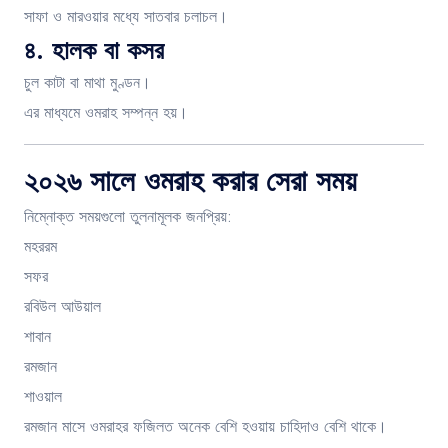
সাফা ও মারওয়ার মধ্যে সাতবার চলাচল।
৪. হালক বা কসর
চুল কাটা বা মাথা মুণ্ডন।
এর মাধ্যমে ওমরাহ সম্পন্ন হয়।
২০২৬ সালে ওমরাহ করার সেরা সময়
নিম্নোক্ত সময়গুলো তুলনামূলক জনপ্রিয়:
মহররম
সফর
রবিউল আউয়াল
শাবান
রমজান
শাওয়াল
রমজান মাসে ওমরাহর ফজিলত অনেক বেশি হওয়ায় চাহিদাও বেশি থাকে।