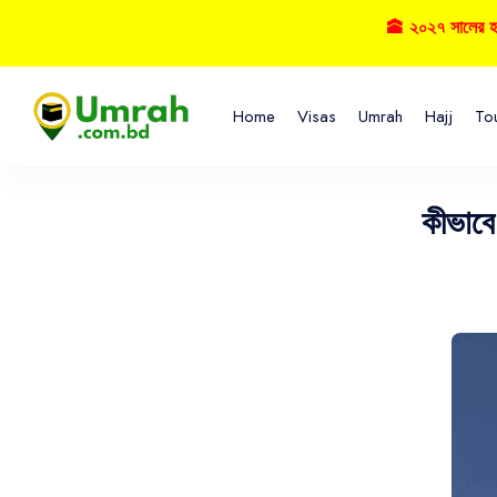
🕋 ২০২৭ সালের হজ্বে বু
Home
Visas
Umrah
Hajj
To
কীভাবে