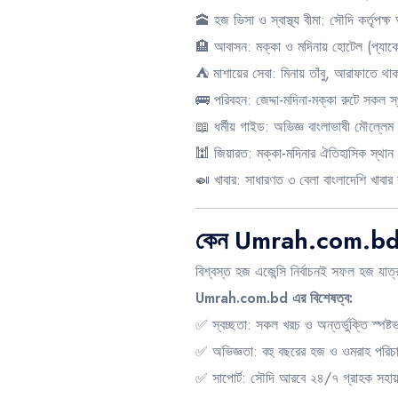
🕋 হজ ভিসা ও স্বাস্থ্য বীমা: সৌদি কর্তৃপক্
🏨 আবাসন: মক্কা ও মদিনায় হোটেল (প্যাক
⛺ মাশায়ের সেবা: মিনায় তাঁবু, আরাফাতে থা
🚌 পরিবহন: জেদ্দা-মদিনা-মক্কা রুটে সকল 
📖 ধর্মীয় গাইড: অভিজ্ঞ বাংলাভাষী মৌল্লেম 
🕍 জিয়ারত: মক্কা-মদিনার ঐতিহাসিক স্থান 
🍛 খাবার: সাধারণত ৩ বেলা বাংলাদেশি খাবার 
কেন Umrah.com.bd হ
বিশ্বস্ত হজ এজেন্সি নির্বাচনই সফল হজ যাত্
Umrah.com.bd এর বিশেষত্ব:
✅ স্বচ্ছতা: সকল খরচ ও অন্তর্ভুক্তি স্পষ্
✅ অভিজ্ঞতা: বহু বছরের হজ ও ওমরাহ পরিচ
✅ সাপোর্ট: সৌদি আরবে ২৪/৭ গ্রাহক সহা