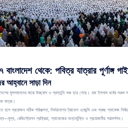
াংলাদেশ থেকে: পবিত্র যাত্রার পূর্ণাঙ্গ গা
র আহ্বানে সাড়া দিন
েশের মুসলমানদের মাঝে উচ্ছ্বাস ও প্রস্তুতি শুরু হয়ে গেছে। হজ ইসলাম ধর্মের পঞ্চম
িক যাত্রা।
লে প্রয়োজন সঠিক পরিকল্পনা, নির্ভরযোগ্য ট্রাভেল এজেন্সি এবং স্বচ্ছ প্যাকেজ নির্
তথ্য—মূল্য, রেজিস্ট্রেশন প্রক্রিয়া, প্যাকেজের অন্তর্ভুক্তি ও প্রয়োজনীয় পরামর্শসহ।