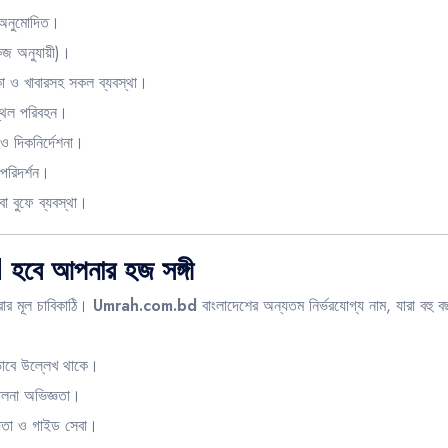
ষ অনুমোদিত।
েজ অনুযায়ী)।
কা ও খাবারসহ সকল ব্যবস্থা।
স্থল পরিবহন।
ও দিকনির্দেশনা।
পরিদর্শন।
বা বুফে ব্যবস্থা।
বে আপনার হজ সঙ্গী
রার মূল চাবিকাঠি।
Umrah.com.bd
বাংলাদেশের অন্যতম নির্ভরযোগ্য নাম, যারা বহু
টভাবে উল্লেখ থাকে।
ালনা অভিজ্ঞতা।
য়তা ও গাইড সেবা।