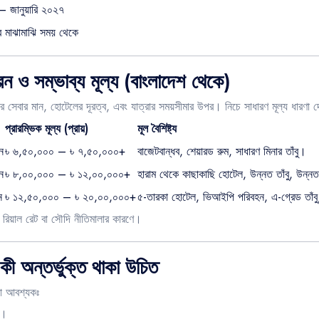
– জানুয়ারি ২০২৭
 মাঝামাঝি সময় থেকে
ও সম্ভাব্য মূল্য (বাংলাদেশ থেকে)
ে সেবার মান, হোটেলের দূরত্ব, এবং যাত্রার সময়সীমার উপর। নিচে সাধারণ মূল্য ধারণা 
প্রারম্ভিক মূল্য (প্রায়)
মূল বৈশিষ্ট্য
ন
৳ ৬,৫০,০০০ – ৳ ৭,৫০,০০০+
বাজেটবান্ধব, শেয়ারড রুম, সাধারণ মিনার তাঁবু।
ন
৳ ৮,০০,০০০ – ৳ ১২,০০,০০০+
হারাম থেকে কাছাকাছি হোটেল, উন্নত তাঁবু, উন্ন
ন
৳ ১২,৫০,০০০ – ৳ ২০,০০,০০০+
৫-তারকা হোটেল, ভিআইপি পরিবহন, এ-গ্রেড তাঁবু,
ড়া, রিয়াল রেট বা সৌদি নীতিমালার কারণে।
ী অন্তর্ভুক্ত থাকা উচিত
কা আবশ্যকঃ
া।