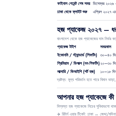
ফাইনাল পেমেন্ট শেষ সময়
ডিসেম্বর ২০২৬ 
ঢাকা থেকে ফ্লাইট শুরু
এপ্রিল ২০২৭ এর
হজ প্যাকেজ ২০২৭ – ধরন 
বাংলাদেশ থেকে হজ প্যাকেজের দাম নির্ভর কর
প্যাকেজ টাইপ
সময়কাল
ইকোনমি / স্ট্যান্ডার্ড (শিফটিং)
৩০–৪০ দি
প্রিমিয়াম / ডিলাক্স (নন-শিফটিং)
২০–৩০ দি
লাক্সারি / ভিআইপি (শর্ট হজ)
১০–১৮ দি
দ্রষ্টব্য: মূল্য পরিবর্তন হতে পারে বিমান ভা
আপনার হজ প্যাকেজে কী ক
বিশ্বস্ত হজ প্যাকেজে নিচের সুবিধাগুলো থা
✈️ রিটার্ন এয়ার টিকেট: ঢাকা ↔ জেদ্দা/মদিন