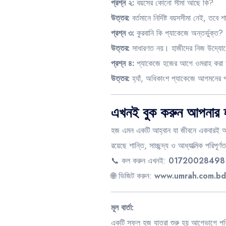
প্রশ্ন ২:
বয়সের কোনো সীমা আছে কি?
উত্তর:
বর্তমানে নির্দিষ্ট বয়সসীমা নেই, তবে 
প্রশ্ন ৩:
কুরবানি কি প্যাকেজে অন্তর্ভুক্ত?
উত্তর:
সাধারণত নয়। হাজীদের নিজ উদ্যোগ
প্রশ্ন ৪:
প্যাকেজে হজের আগে ওমরাহ করা 
উত্তর:
হ্যাঁ, অধিকাংশ প্যাকেজে আগমনের প
এখনই বুক করুন আপনার 
হজ এমন একটি আহ্বান যা জীবনে একবারই আস
রয়েছে শান্তি, সাচ্ছন্দ্য ও আধ্যাত্মিক পরিপূর্ণ
📞 কল করুন এখনই:
01720028498
🌐 ভিজিট করুন:
www.umrah.com.bd
মূল বার্তা:
একটি সফল হজ যাত্রা শুরু হয় আগেভাগে পরিকল