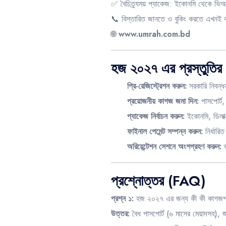
✅ বৈচিত্র্যময় প্যাকেজ: ইকোনমি থেকে ভ
📞 বিস্তারিত জানতে ও বুকিং করতে এখনই
🌐
www.umrah.com.bd
হজ ২০২৭ এর প্রস্তুতির 
প্রি-রেজিস্ট্রেশন করুন:
সরকারি নিবন্ধ
প্রয়োজনীয় কাগজ জমা দিন:
পাসপোর্ট
প্যাকেজ নির্বাচন করুন:
ইকোনমি, ডিলাক
ফাইনাল পেমেন্ট সম্পন্ন করুন:
নির্ধারি
অরিয়েন্টেশন সেশনে অংশগ্রহণ করুন:
ভ
প্রশ্নোত্তর (FAQ)
প্রশ্ন ১:
হজ ২০২৭ এর জন্য কী কী কাগজপ
উত্তর:
বৈধ পাসপোর্ট (৬ মাসের মেয়াদসহ), 