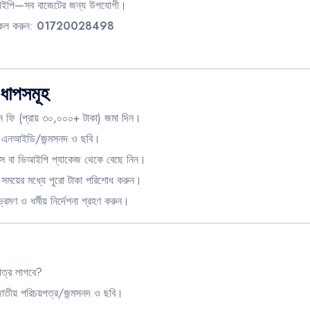
িআইপি—সব বাজেটের জন্য উপযোগী।
 কল করুন:
01720028498
ধাপসমূহ
ন ফি (প্রায় ৩০,০০০+ টাকা) জমা দিন।
, এনআইডি/জন্মসনদ ও ছবি।
্স বা ভিআইপি প্যাকেজ থেকে বেছে নিন।
ত সময়ের মধ্যে পুরো টাকা পরিশোধ করুন।
্রমণ ও ধর্মীয় নির্দেশনা গ্রহণ করুন।
ত্র লাগবে?
জাতীয় পরিচয়পত্র/জন্মসনদ ও ছবি।