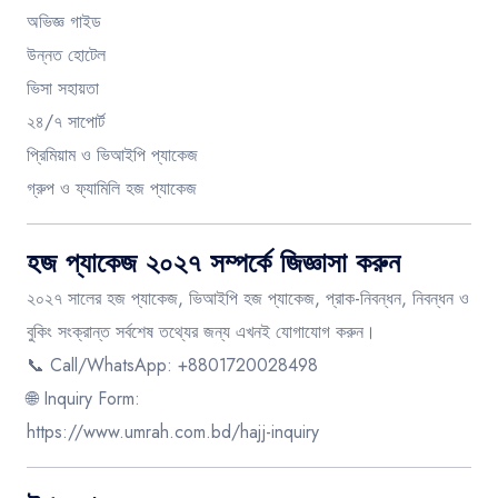
অভিজ্ঞ গাইড
উন্নত হোটেল
ভিসা সহায়তা
২৪/৭ সাপোর্ট
প্রিমিয়াম ও ভিআইপি প্যাকেজ
গ্রুপ ও ফ্যামিলি হজ প্যাকেজ
হজ প্যাকেজ ২০২৭ সম্পর্কে জিজ্ঞাসা করুন
২০২৭ সালের হজ প্যাকেজ, ভিআইপি হজ প্যাকেজ, প্রাক-নিবন্ধন, নিবন্ধন ও
বুকিং সংক্রান্ত সর্বশেষ তথ্যের জন্য এখনই যোগাযোগ করুন।
📞 Call/WhatsApp: +8801720028498
🌐 Inquiry Form:
https://www.umrah.com.bd/hajj-inquiry