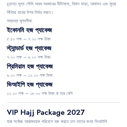
চূড়ান্ত মূল্য সৌদি আরব সরকারের নীতিমালা, বিমান ভাড়া, আবাসন এবং মুদ্রা
বিনিময় হারের উপর নির্ভর করবে।
সম্ভাব্য মূল্যসীমা:
ইকোনমি হজ প্যাকেজ
৫.৫০ লক্ষ – ৭.০০ লক্ষ টাকা
স্ট্যান্ডার্ড হজ প্যাকেজ
৭.০০ লক্ষ – ৯.০০ লক্ষ টাকা
প্রিমিয়াম হজ প্যাকেজ
৯.০০ লক্ষ – ১২.০০ লক্ষ টাকা
ভিআইপি হজ প্যাকেজ
১২.০০ লক্ষ – ১৮.০০ লক্ষ টাকা বা তার বেশি
VIP Hajj Package 2027
যারা সর্বোচ্চ আরামদায়ক পরিবেশে হজ করতে চান তাদের জন্য ভিআইপি