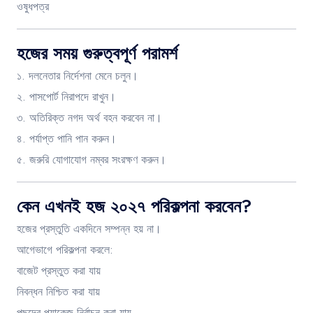
ওষুধপত্র
হজের সময় গুরুত্বপূর্ণ পরামর্শ
১. দলনেতার নির্দেশনা মেনে চলুন।
২. পাসপোর্ট নিরাপদে রাখুন।
৩. অতিরিক্ত নগদ অর্থ বহন করবেন না।
৪. পর্যাপ্ত পানি পান করুন।
৫. জরুরি যোগাযোগ নম্বর সংরক্ষণ করুন।
কেন এখনই হজ ২০২৭ পরিকল্পনা করবেন?
হজের প্রস্তুতি একদিনে সম্পন্ন হয় না।
আগেভাগে পরিকল্পনা করলে:
বাজেট প্রস্তুত করা যায়
নিবন্ধন নিশ্চিত করা যায়
পছন্দের প্যাকেজ নির্বাচন করা যায়