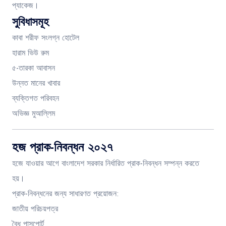
প্যাকেজ।
সুবিধাসমূহ
কাবা শরীফ সংলগ্ন হোটেল
হারাম ভিউ রুম
৫-তারকা আবাসন
উন্নত মানের খাবার
ব্যক্তিগত পরিবহন
অভিজ্ঞ মুআল্লিম
হজ প্রাক-নিবন্ধন ২০২৭
হজে যাওয়ার আগে বাংলাদেশ সরকার নির্ধারিত প্রাক-নিবন্ধন সম্পন্ন করতে
হয়।
প্রাক-নিবন্ধনের জন্য সাধারণত প্রয়োজন:
জাতীয় পরিচয়পত্র
বৈধ পাসপোর্ট