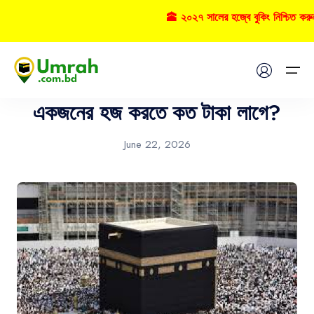
🕋 ২০২৭ সালের হজ্বে বুকিং নিশ্চিত করু
Hajj
Home
একজনের হজ করতে কত টাকা লাগে?
Visas
June 22, 2026
Umrah
Hajj
Tours
About US
FAQs