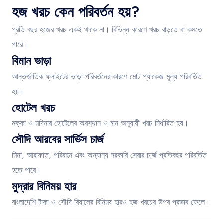
হজ খরচ কেন পরিবর্তন হয়?
প্রতি বছর হজের খরচ একই থাকে না। বিভিন্ন কারণে খরচ বাড়তে বা কমতে
পারে।
বিমান ভাড়া
আন্তর্জাতিক ফ্লাইটের ভাড়া পরিবর্তনের কারণে মোট প্যাকেজ মূল্য পরিবর্তিত
হয়।
হোটেল খরচ
মক্কা ও মদিনার হোটেলের অবস্থান ও মান অনুযায়ী খরচ নির্ধারিত হয়।
সৌদি আরবের সার্ভিস চার্জ
মিনা, আরাফাত, পরিবহন এবং অন্যান্য সরকারি সেবার চার্জ প্রতিবছর পরিবর্তিত
হতে পারে।
মুদ্রার বিনিময় হার
বাংলাদেশি টাকা ও সৌদি রিয়ালের বিনিময় হারও হজ খরচের উপর প্রভাব ফেলে।