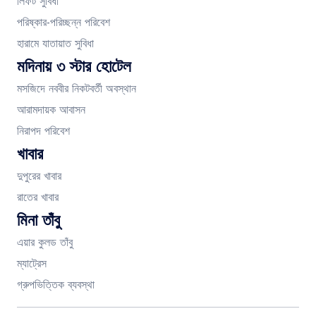
লিফট সুবিধা
পরিষ্কার-পরিচ্ছন্ন পরিবেশ
হারামে যাতায়াত সুবিধা
মদিনায় ৩ স্টার হোটেল
মসজিদে নববীর নিকটবর্তী অবস্থান
আরামদায়ক আবাসন
নিরাপদ পরিবেশ
খাবার
দুপুরের খাবার
রাতের খাবার
মিনা তাঁবু
এয়ার কুলড তাঁবু
ম্যাট্রেস
গ্রুপভিত্তিক ব্যবস্থা