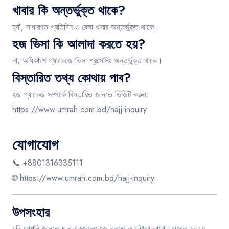
খাবার কি অন্তর্ভুক্ত থাকে?
হ্যাঁ, সাধারণত প্রতিদিন ৩ বেলা খাবার অন্তর্ভুক্ত থাকে।
হজ ভিসা কি আলাদা করতে হয়?
না, অধিকাংশ প্যাকেজে ভিসা প্রসেসিং অন্তর্ভুক্ত থাকে।
বিস্তারিত তথ্য কোথায় পাব?
হজ প্যাকেজ সম্পর্কে বিস্তারিত জানতে ভিজিট করুন:
https://www.umrah.com.bd/hajj-inquiry
যোগাযোগ
📞 +8801316335111
🌐
https://www.umrah.com.bd/hajj-inquiry
উপসংহার
যদি আপনি জানতে চান একজনের হজ করতে কত টাকা লাগে, তাহলে ২০২৭