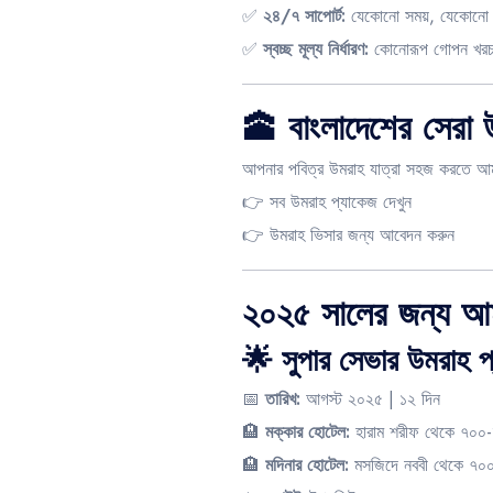
✅
২৪/৭ সাপোর্ট:
যেকোনো সময়, যেকোনো প্
✅
স্বচ্ছ মূল্য নির্ধারণ:
কোনোরূপ গোপন খর
🕋 বাংলাদেশের সেরা উ
আপনার পবিত্র উমরাহ যাত্রা সহজ করতে আম
👉
সব উমরাহ প্যাকেজ দেখুন
👉
উমরাহ ভিসার জন্য আবেদন করুন
২০২৫ সালের জন্য আম
🌟 সুপার সেভার উমরাহ
📅
তারিখ:
আগস্ট ২০২৫ | ১২ দিন
🏨
মক্কার হোটেল:
হারাম শরীফ থেকে ৭০০-
🏨
মদিনার হোটেল:
মসজিদে নববী থেকে ৭০০