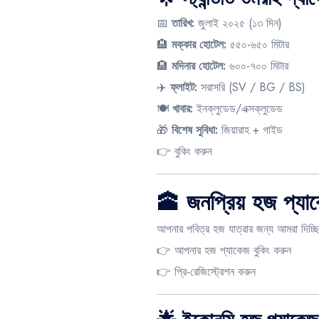
📅
তারিখ:
জুলাই ২০২৫ (১৩ দিন)
🏨
মক্কার হোটেল:
৫৫০-৬৫০ মিটার
🏨
মদিনার হোটেল:
৬০০-৭০০ মিটার
✈️
ফ্লাইট:
সরাসরি (SV / BG / BS)
🍽️
খাবার:
ইনক্লুডেড/এক্সক্লুডেড
🎁
বিশেষ সুবিধা:
জিয়ারাহ + গাইড
👉
বুকিং করুন
🕋 জনপ্রিয় হজ প্য
আপনার পবিত্র হজ যাত্রার জন্য আমরা দিচ্ছ
👉
আপনার হজ প্যাকেজ বুকিং করুন
👉
প্রি-রেজিস্ট্রেশন করুন