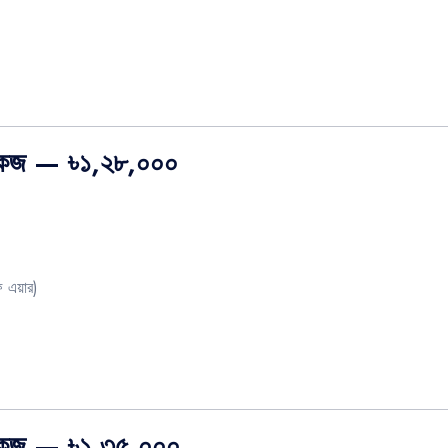
াকেজ — ৳১,২৮,০০০
 এয়ার)
প্যাকেজ — ৳১,৩৫,০০০