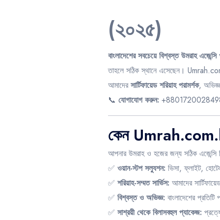
(২০২৫)
বাংলাদেশের সবচেয়ে বিশ্বস্ত উমরাহ এজেন্সি
তাহলে সঠিক স্থানে এসেছেন।
Umrah.co
আমাদের
সার্টিফায়েড শরিয়াহ পরামর্শক
, অভিজ্
📞
যোগাযোগ করুন:
+880172002849
কেন Umrah.com.b
আপনার উমরাহ ও হজের জন্য সঠিক এজেন্সি নির
✅
ওয়ান-স্টপ সল্যুশন:
ভিসা, ফ্লাইট, হোটেল
✅
শরিয়াহ-সম্মত সার্ভিস:
আমাদের সার্টিফায়ে
✅
বিশ্বস্ত ও অভিজ্ঞ:
বাংলাদেশের প্রতিটি 
✅
সাশ্রয়ী থেকে বিলাসবহুল প্যাকেজ:
প্রত্য