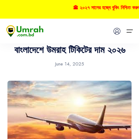
🕋 ২০২৭ সালের হজ্বে বুকিং নিশ্চিত করু
Airlines
Home
বাংলাদেশে উমরাহ টিকিটের দাম ২০২৬
Visas
June 14, 2025
Umrah
Hajj
Tours
About US
FAQs