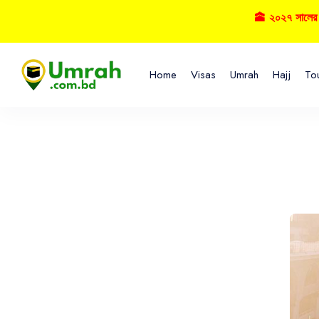
🕋 ২০২৭ সালের হজ্বে
Home
Visas
Umrah
Hajj
To